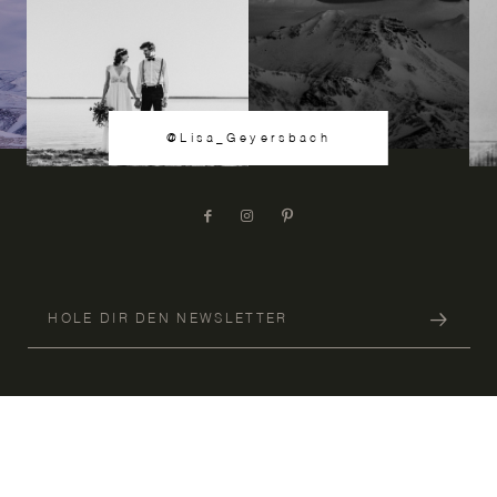
@Lisa_Geyersbach