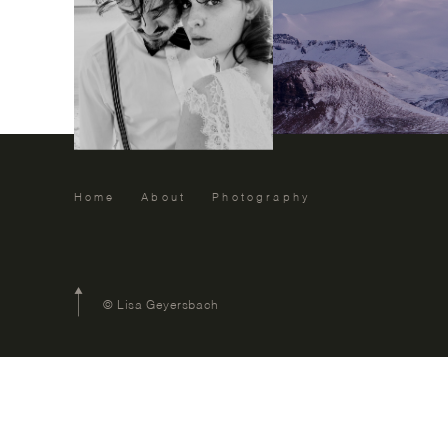
Home
About
Photography
© Lisa Geyersbach