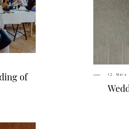
ding of
12. März
Wedd