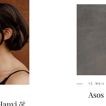
12. März
Asos 
Hanyi &